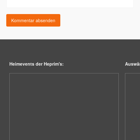
Heimevents der Heprim's:
Auswär