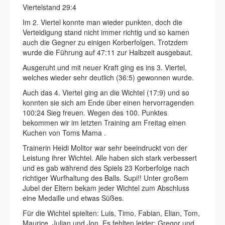
Viertelstand 29:4
Im 2. Viertel konnte man wieder punkten, doch die
Verteidigung stand nicht immer richtig und so kamen
auch die Gegner zu einigen Korberfolgen. Trotzdem
wurde die Führung auf 47:11 zur Halbzeit ausgebaut.
Ausgeruht und mit neuer Kraft ging es ins 3. Viertel,
welches wieder sehr deutlich (36:5) gewonnen wurde.
Auch das 4. Viertel ging an die Wichtel (17:9) und so
konnten sie sich am Ende über einen hervorragenden
100:24 Sieg freuen. Wegen des 100. Punktes
bekommen wir im letzten Training am Freitag einen
Kuchen von Toms Mama .
Trainerin Heidi Molitor war sehr beeindruckt von der
Leistung ihrer Wichtel. Alle haben sich stark verbessert
und es gab während des Spiels 23 Korberfolge nach
richtiger Wurfhaltung des Balls. Supi!! Unter großem
Jubel der Eltern bekam jeder Wichtel zum Abschluss
eine Medaille und etwas Süßes.
Für die Wichtel spielten: Luis, Timo, Fabian, Elian, Tom,
Maurice, Julian und Jon. Es fehlten leider: Gregor und