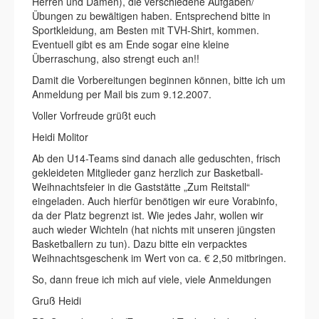
Herren und Damen), die verschiedene Aufgaben/
Übungen zu bewältigen haben. Entsprechend bitte in
Sportkleidung, am Besten mit TVH-Shirt, kommen.
Eventuell gibt es am Ende sogar eine kleine
Überraschung, also strengt euch an!!
Damit die Vorbereitungen beginnen können, bitte ich um
Anmeldung per Mail bis zum 9.12.2007.
Voller Vorfreude grüßt euch
Heidi Molitor
Ab den U14-Teams sind danach alle geduschten, frisch
gekleideten Mitglieder ganz herzlich zur Basketball-
Weihnachtsfeier in die Gaststätte „Zum Reitstall“
eingeladen. Auch hierfür benötigen wir eure Vorabinfo,
da der Platz begrenzt ist. Wie jedes Jahr, wollen wir
auch wieder Wichteln (hat nichts mit unseren jüngsten
Basketballern zu tun). Dazu bitte ein verpacktes
Weihnachtsgeschenk im Wert von ca. € 2,50 mitbringen.
So, dann freue ich mich auf viele, viele Anmeldungen
Gruß Heidi