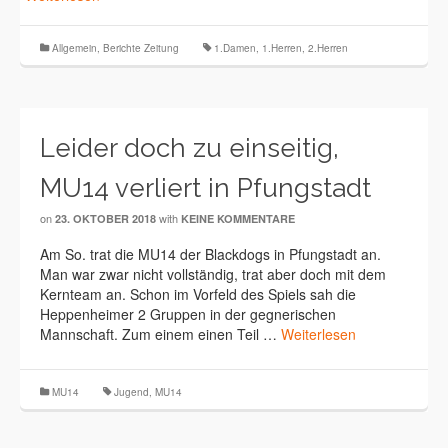
Allgemein
,
Berichte Zeitung
1.Damen
,
1.Herren
,
2.Herren
Leider doch zu einseitig,
MU14 verliert in Pfungstadt
on
with
23. OKTOBER 2018
KEINE KOMMENTARE
Am So. trat die MU14 der Blackdogs in Pfungstadt an.
Man war zwar nicht vollständig, trat aber doch mit dem
Kernteam an. Schon im Vorfeld des Spiels sah die
Heppenheimer 2 Gruppen in der gegnerischen
Mannschaft. Zum einem einen Teil …
Weiterlesen
MU14
Jugend
,
MU14