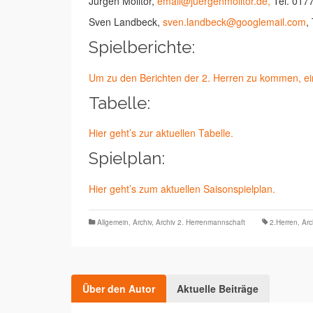
Jürgen Molitor,
email
@juergenmolitor.de,
Tel.
017
Sven Landbeck,
sven.landbeck
@googlemail.com
,
Spielberichte:
Um zu den Berichten der 2. Herren zu kommen, ein
Tabelle:
Hier geht’s zur aktuellen Tabelle.
Spielplan:
Hier geht’s zum aktuellen Saisonspielplan.
Allgemein
,
Archiv
,
Archiv 2. Herrenmannschaft
2.Herren
,
Arc
Über den Autor
Aktuelle Beiträge