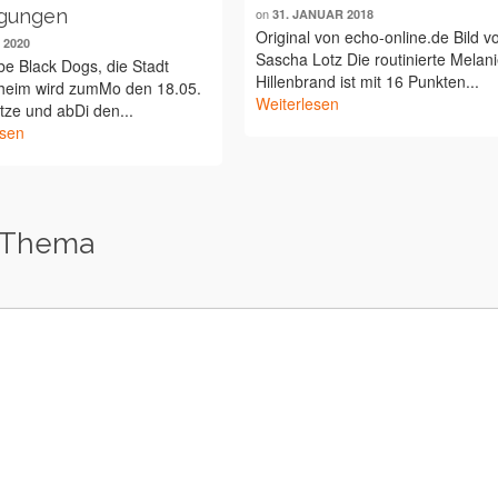
gungen
on
31. JANUAR 2018
Original von echo-online.de Bild v
I 2020
Sascha Lotz Die routinierte Melan
ebe Black Dogs, die Stadt
Hillenbrand ist mit 16 Punkten...
eim wird zumMo den 18.05.
Weiterlesen
tze und abDi den...
esen
 Thema