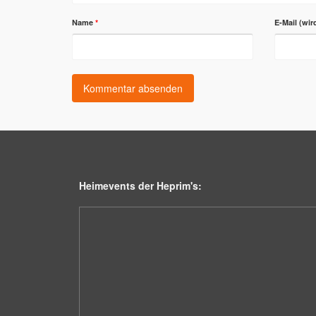
Name
*
E-Mail (wir
Heimevents der Heprim's: