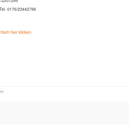
7/2201295
 Tel. 0176/23442796
fach hier klicken.
hiv