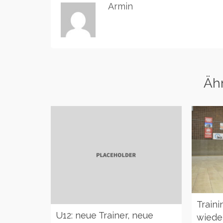
Armin
Ähn
Traini
U12: neue Trainer, neue
wiede