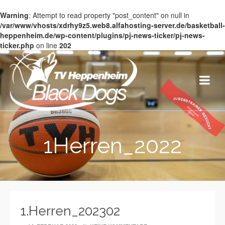
Warning
: Attempt to read property "post_content" on null in
/var/www/vhosts/xdrhy9z5.web8.alfahosting-server.de/basketball-
heppenheim.de/wp-content/plugins/pj-news-ticker/pj-news-
ticker.php
on line
202
1Herren_2022
1.Herren_202302