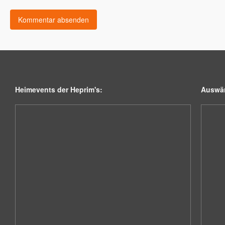
Heimevents der Heprim's:
Auswär