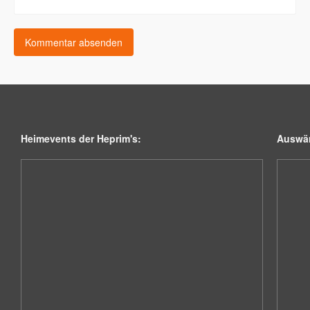
Heimevents der Heprim's:
Auswär