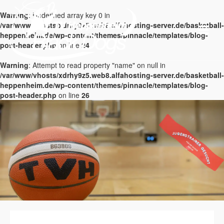
Warning
: Undefined array key 0 in
/var/www/vhosts/xdrhy9z5.web8.alfahosting-server.de/basketball-
heppenheim.de/wp-content/themes/pinnacle/templates/blog-
post-header.php
on line
24
Warning
: Attempt to read property "name" on null in
/var/www/vhosts/xdrhy9z5.web8.alfahosting-server.de/basketball-
heppenheim.de/wp-content/themes/pinnacle/templates/blog-
post-header.php
on line
26